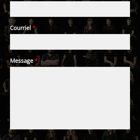
Courriel
*
Message
*