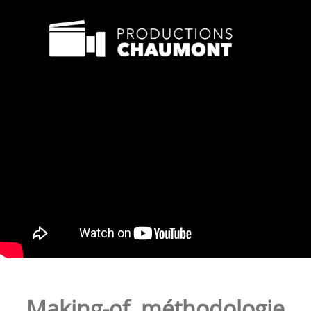
Making-of
,
méthodologie