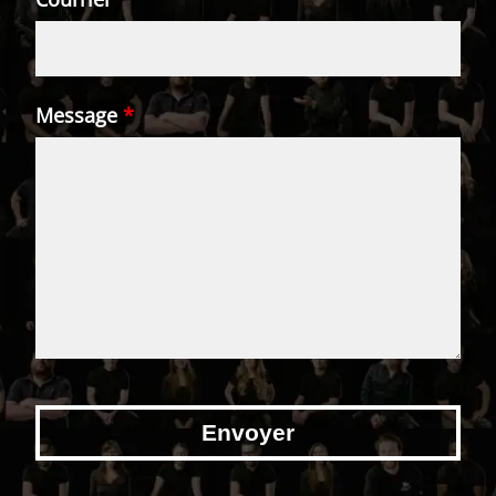
Message
*