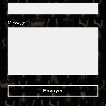
Message
*