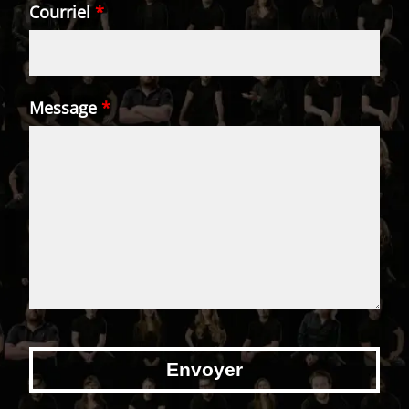
Courriel
*
Message
*