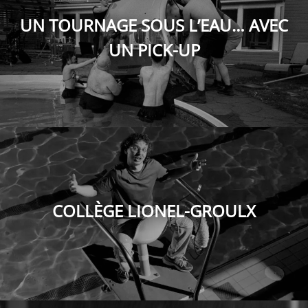
UN TOURNAGE SOUS L’EAU… AVEC
UN PICK-UP
COLLÈGE LIONEL-GROULX